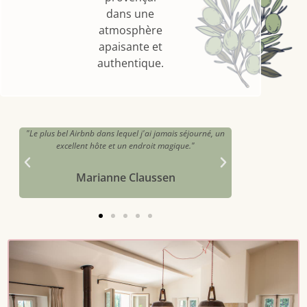
dans une
atmosphère
apaisante et
authentique.
me
"Le plus bel Airbnb dans lequel j'ai jamais séjourné, un
"Un petit coin de 
excellent hôte et un endroit magique."
Marianne Claussen