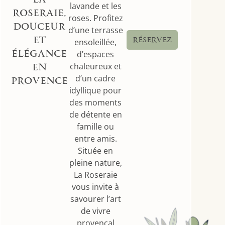
lavande et les
ROSERAIE,
roses. Profitez
DOUCEUR
d’une terrasse
ET
RÉSERVEZ
ensoleillée,
ÉLÉGANCE
d’espaces
chaleureux et
EN
d’un cadre
PROVENCE
idyllique pour
des moments
de détente en
famille ou
entre amis.
Située en
pleine nature,
La Roseraie
vous invite à
savourer l’art
de vivre
provençal